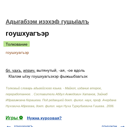
Адыгабзэм изэхэф гущыIалъ
гоушхуагъэр
Толкование
гоушхуагъэр
бл. уахъ.
иприч.
вытянутый, -ая, -ое вдоль
КIалэм ыIэу гоушхуагъэхэр фыжьыбзагъэх
Толковый словарь адыгейского языка. - Майкоп, издание второе,
переработанное.
.
Составители Абдул Ахмедович Хатанов, Зайнаб
Ибрагимовна Керашева. Под редакцией докт. филол. наук, проф. Ачердана
Нуховича Абрегова, докт. филол. наук Нуха Туркубиевича Гишева.
.
2006
.
Игры ⚽
Нужна курсовая?
гоушхуагъ
гоушхон